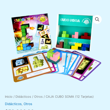
f
CAJA
CUBO
SOMA
(12
Tarjetas)
cantidad
Inicio
/
Didácticos
/
Otros
/ CAJA CUBO SOMA (12 Tarjetas)
Didácticos
,
Otros