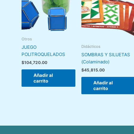
Otros
JUEGO
Didácticos
POLITROQUELADOS
SOMBRAS Y SILUETAS
(Colaminado)
$
104,720.00
$
45,815.00
Añadir al
carrito
Añadir al
carrito