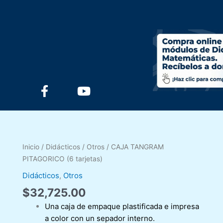
F
Y
a
o
c
u
e
t
b
u
CAJA
o
b
Inicio
/
Didácticos
/
Otros
/ CAJA TANGRAM
TANGRAM
o
e
PITAGORICO (6 tarjetas)
PITAGORICO
k
Didácticos
,
Otros
(6
-
$
32,725.00
tarjetas)
f
cantidad
Una caja de empaque plastificada e impresa
a color con un sepador interno.