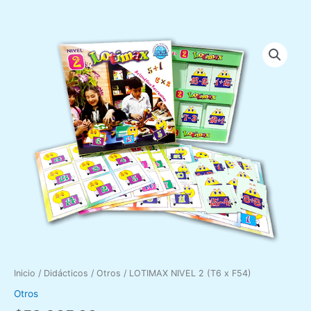
f
LOTIMAX
NIVEL
2
(T6
x
F54)
cantidad
Inicio
/
Didácticos
/
Otros
/ LOTIMAX NIVEL 2 (T6 x F54)
Otros