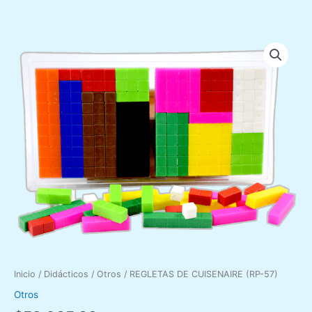
f
REGLETAS
DE
CUISENAIRE
(RP-
57)
cantidad
Inicio
/
Didácticos
/
Otros
/ REGLETAS DE CUISENAIRE (RP-57)
Otros