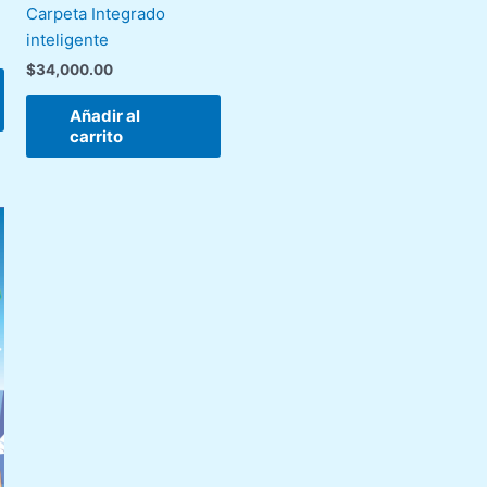
Carpeta Integrado
de
inteligente
producto
$
34,000.00
Añadir al
carrito
Este
producto
tiene
múltiples
variantes.
Las
opciones
se
pueden
elegir
en