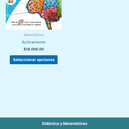
elegir
en
la
página
de
Matemáticas
producto
Activamente
$
18,000.00
Seleccionar opciones
Didáctica y Matemáticas