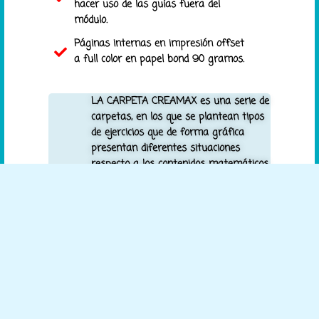
hacer uso de las guías fuera del
módulo.
Páginas internas en impresión offset
a full color en papel bond 90 gramos.
LA CARPETA CREAMAX es una serie de
carpetas, en los que se plantean tipos
de ejercicios que de forma gráfica
presentan diferentes situaciones
respecto a los contenidos matemáticos
de cada grado. La diversidad de
estructuras visuales hace que el
estudiante genere nuevas estrategias
o procedimientos para resolver los
ejercicios planteados, la ejercitación
constante con ayuda de estas tareas
apoya el proceso de conceptualización
de los conocimientos brindados por el
docente del área, convirtiendo al módulo