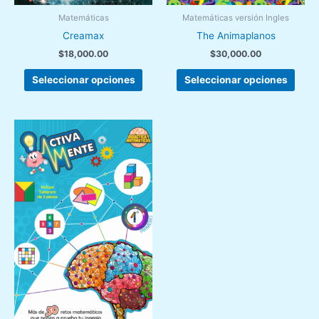
de
de
Matemáticas
Matemáticas versión Ingles
producto
prod
Creamax
The Animaplanos
$
18,000.00
$
30,000.00
Seleccionar opciones
Seleccionar opciones
Este
producto
tiene
múltiples
variantes.
Las
opciones
se
pueden
elegir
en
la
página