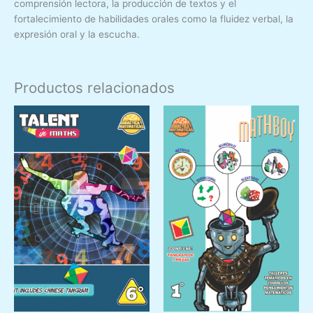
comprensión lectora, la producción de textos y el
fortalecimiento de habilidades orales como la fluidez verbal, la
expresión oral y la escucha.
Productos relacionados
Este
Este
producto
prod
tiene
tiene
múltiples
múlti
variantes.
varia
Las
Las
opciones
opci
se
se
pueden
pued
elegir
elegir
en
en
la
la
página
pági
de
de